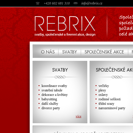
info@rebrix.cz
+420 602 681 310
koordinace svatby
večírky
svatební tabule
plesy
dekorace a květiny
oslavy
babysitting
rodinné sešlosti
další služby
třídní srazy
divorce party
narozeninové party
více